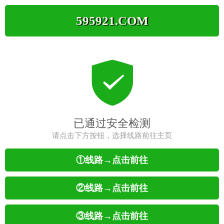
595921.COM
已通过安全检测
请点击下方按钮，选择线路前往主页
①线路→点击前往
②线路→点击前往
③线路→点击前往